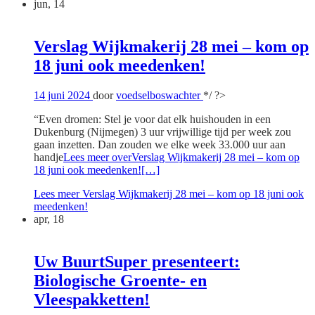
jun, 14
Verslag Wijkmakerij 28 mei – kom op
18 juni ook meedenken!
14 juni 2024
door
voedselboswachter
*/ ?>
“Even dromen: Stel je voor dat elk huishouden in een
Dukenburg (Nijmegen) 3 uur vrijwillige tijd per week zou
gaan inzetten. Dan zouden we elke week 33.000 uur aan
handje
Lees meer overVerslag Wijkmakerij 28 mei – kom op
18 juni ook meedenken!
[…]
Lees meer
Verslag Wijkmakerij 28 mei – kom op 18 juni ook
meedenken!
apr, 18
Uw BuurtSuper presenteert:
Biologische Groente- en
Vleespakketten!