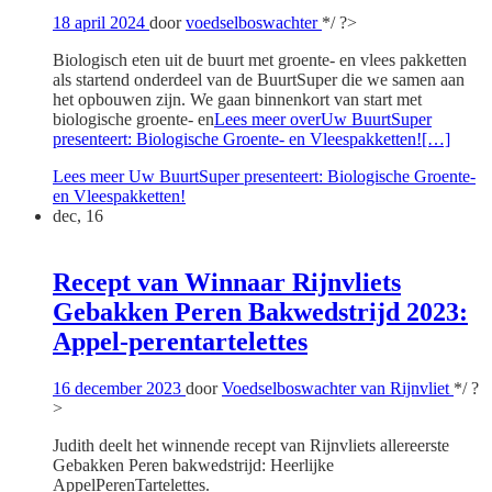
18 april 2024
door
voedselboswachter
*/ ?>
Biologisch eten uit de buurt met groente- en vlees pakketten
als startend onderdeel van de BuurtSuper die we samen aan
het opbouwen zijn. We gaan binnenkort van start met
biologische groente- en
Lees meer overUw BuurtSuper
presenteert: Biologische Groente- en Vleespakketten!
[…]
Lees meer
Uw BuurtSuper presenteert: Biologische Groente-
en Vleespakketten!
dec, 16
Recept van Winnaar Rijnvliets
Gebakken Peren Bakwedstrijd 2023:
Appel-perentartelettes
16 december 2023
door
Voedselboswachter van Rijnvliet
*/ ?
>
Judith deelt het winnende recept van Rijnvliets allereerste
Gebakken Peren bakwedstrijd: Heerlijke
AppelPerenTartelettes.