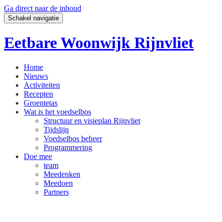
Ga direct naar de inhoud
Schakel navigatie
Eetbare Woonwijk Rijnvliet
Home
Nieuws
Activiteiten
Recepten
Groentetas
Wat is het voedselbos
Structuur en visieplan Rijnvliet
Tijdslijn
Voedselbos beheer
Programmering
Doe mee
team
Meedenken
Meedoen
Partners